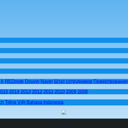
X
REDnote
Douyin
Naver
Штат сотрудников
Пожертвования
2015
2014
2013
2012
2011
2010
2009
2008
ch
Tiếng Việt
Bahasa Indonesia