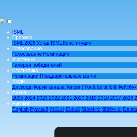
ISML
Правила
ISML 2026 Устав
ISML Конституция
Голосование
Голосование
Номинация
Участники
Галерея победителей
Статистика
Номинации
Предварительные матчи
Люди
Дискорд
Форум
канала Tencent
Youtube
bilibili
Фейсбук
Архив
2025
2024
2023
2022
2021
2020
2019
2018
2017
2016
Pусский
English
Pусский
한국어
日本語
简体中文
繁體中文
Deuts