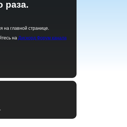
 раза.
я на главной странице.
йтесь на
Дискорд
Форум
канала
.