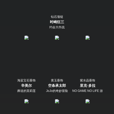
钻石项链
时崎狂三
约会大作战
海蓝宝石垂饰
黄玉垂饰
紫水晶垂饰
辛美尔
空条承太郎
里克·多拉
葬送的芙莉莲
JoJo的奇妙冒险
NO GAME NO LIFE 游戏人生