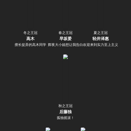
冬之王冠
春之王冠
夏之王冠
高木
早坂爱
轻井泽惠
擅长捉弄的高木同学
辉夜大小姐想让我告白～天才们的恋爱头脑战～
欢迎来到实力至上主义的教室
秋之王冠
后藤独
孤独摇滚！