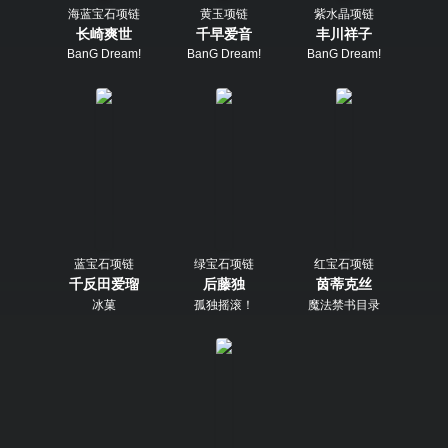
海蓝宝石项链
黄玉项链
紫水晶项链
长崎爽世
千早爱音
丰川祥子
BanG Dream!
BanG Dream!
BanG Dream!
蓝宝石项链
绿宝石项链
红宝石项链
千反田爱瑠
后藤独
茵蒂克丝
冰菓
孤独摇滚！
魔法禁书目录