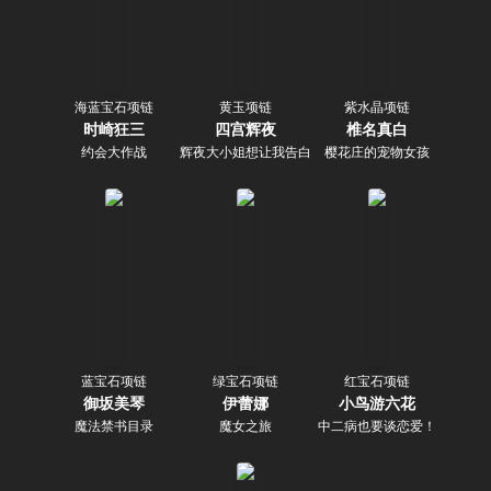
海蓝宝石项链
黄玉项链
紫水晶项链
时崎狂三
四宫辉夜
椎名真白
约会大作战
辉夜大小姐想让我告白～天才们的恋爱头脑战～
樱花庄的宠物女孩
蓝宝石项链
绿宝石项链
红宝石项链
御坂美琴
伊蕾娜
小鸟游六花
魔法禁书目录
魔女之旅
中二病也要谈恋爱！