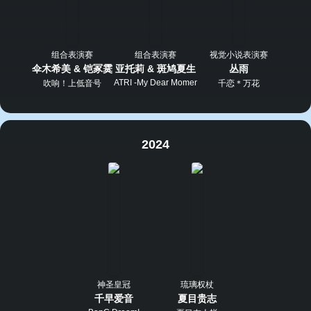
组合表演赛
组合表演赛
视觉小说表演赛
伞木希美 & 铠冢霙
亚托莉 & 斑鸠夏生
丛雨
ATRI -My Dear Moments-
吹响！上低音号
千恋＊万花
2024
神圣皇冠
琉璃权杖
千早爱音
夏目贵志