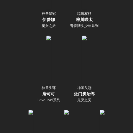
神圣皇冠
琉璃权杖
伊蕾娜
梓川咲太
魔女之旅
青春猪头少年系列
神圣头环
神圣头冠
唐可可
灶门炭治郎
LoveLive!系列
鬼灭之刃