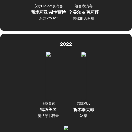
东方Project表演赛
组合表演赛
蕾米莉亚·斯卡蕾特
辛美尔 & 芙莉莲
东方Project
葬送的芙莉莲
2022
神圣皇冠
琉璃权杖
御坂美琴
折木奉太郎
魔法禁书目录
冰菓