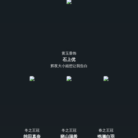
黄玉垂饰
石上优
辉夜大小姐想让我告白～天才们的恋爱头脑战～
冬之王冠
冬之王冠
春之王冠
纯田真奈
晓山瑞希
鸣濑白羽