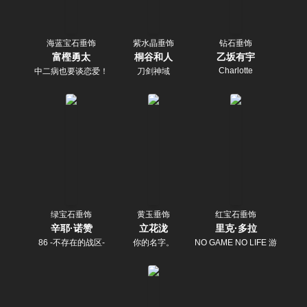
海蓝宝石垂饰
紫水晶垂饰
钻石垂饰
富樫勇太
桐谷和人
乙坂有宇
Charlotte
中二病也要谈恋爱！
刀剑神域
绿宝石垂饰
黄玉垂饰
红宝石垂饰
辛耶·诺赞
立花泷
里克·多拉
86 -不存在的战区-
你的名字。
NO GAME NO LIFE 游戏人生