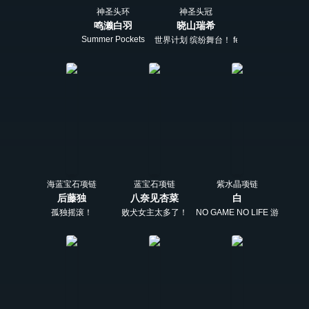
神圣头环
神圣头冠
鸣濑白羽
晓山瑞希
Summer Pockets
世界计划 缤纷舞台！ feat. 初音未来
海蓝宝石项链
蓝宝石项链
紫水晶项链
后藤独
八奈见杏菜
白
孤独摇滚！
败犬女主太多了！
NO GAME NO LIFE 游戏人生