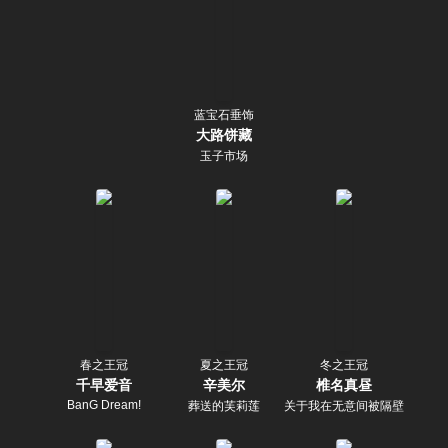
蓝宝石垂饰
大路饼藏
玉子市场
春之王冠
夏之王冠
冬之王冠
千早爱音
辛美尔
椎名真昼
BanG Dream!
葬送的芙莉莲
关于我在无意间被隔壁的天使