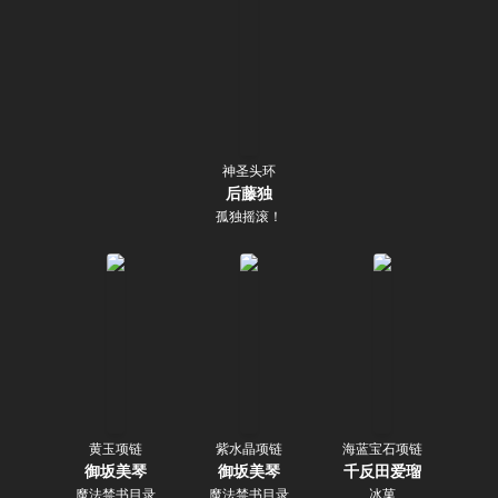
神圣头环
后藤独
孤独摇滚！
黄玉项链
紫水晶项链
海蓝宝石项链
御坂美琴
御坂美琴
千反田爱瑠
魔法禁书目录
魔法禁书目录
冰菓