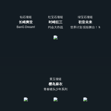
钻石项链
红宝石项链
绿宝石项链
长崎爽世
时崎狂三
初音未来
BanG Dream!
约会大作战
世界计划 缤纷舞台！ feat. 初
黄玉项链
樱岛麻衣
青春猪头少年系列