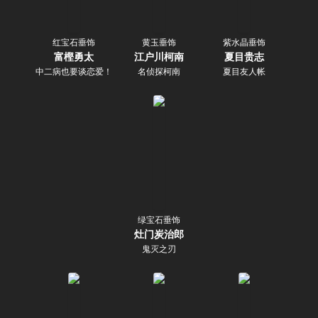
红宝石垂饰
黄玉垂饰
紫水晶垂饰
富樫勇太
江户川柯南
夏目贵志
中二病也要谈恋爱！
名侦探柯南
夏目友人帐
绿宝石垂饰
灶门炭治郎
鬼灭之刃