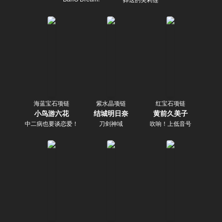
海蓝宝石项链
紫水晶项链
红宝石项链
小鸟游六花
结城明日奈
黄前久美子
中二病也要谈恋爱！
刀剑神域
吹响！上低音号