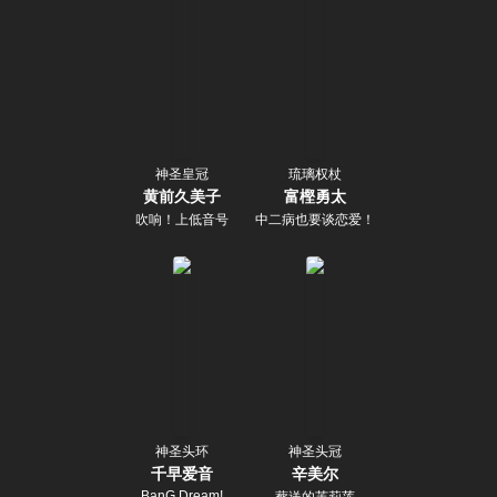
神圣皇冠
琉璃权杖
黄前久美子
富樫勇太
吹响！上低音号
中二病也要谈恋爱！
神圣头环
神圣头冠
千早爱音
辛美尔
BanG Dream!
葬送的芙莉莲