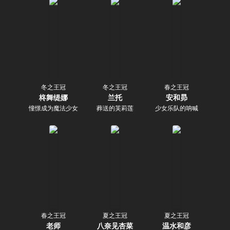
冬之王冠
冬之王冠
春之王冠
柊舞缇娜
兰托
安和昴
憧憬成为魔法少女
葬送的芙莉莲
少女乐队的呐喊
春之王冠
夏之王冠
夏之王冠
老师
八奈见杏菜
温水和彦