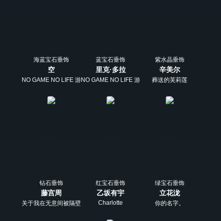
海蓝宝石垂饰
蓝宝石垂饰
紫水晶垂饰
空
里克·多拉
辛美尔
NO GAME NO LIFE 游戏人生
NO GAME NO LIFE 游戏人生
葬送的芙莉莲
钻石垂饰
红宝石垂饰
绿宝石垂饰
藤宫周
乙坂有宇
立花泷
Charlotte
关于我在无意间被隔壁的天使变成废柴这件事
你的名字。