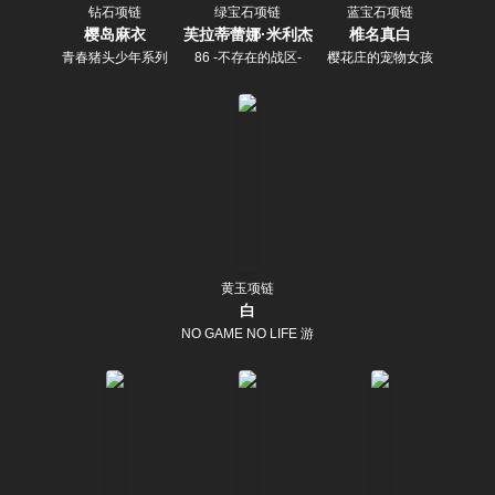
钻石项链
绿宝石项链
蓝宝石项链
樱岛麻衣
芙拉蒂蕾娜·米利杰
椎名真白
青春猪头少年系列
86 -不存在的战区-
樱花庄的宠物女孩
黄玉项链
白
NO GAME NO LIFE 游戏人生