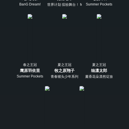
BanG Dream!
Summer Pockets
世界计划 缤纷舞台！ feat. 初音未来
春之王冠
夏之王冠
夏之王冠
鹰原羽依里
牧之原翔子
䌷凛太郎
Summer Pockets
青春猪头少年系列
薰香花朵凛然绽放