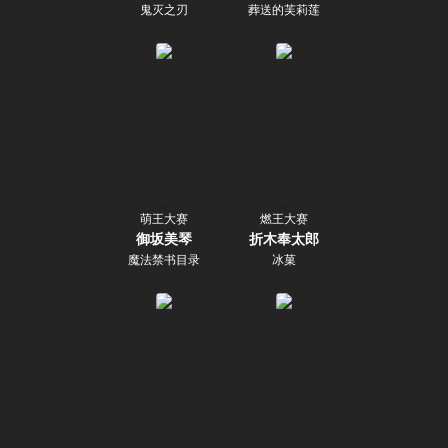
鬼灭之刃
葬送的芙莉莲
萌王大赛
燃王大赛
御坂美琴
折木奉太郎
魔法禁书目录
冰菓