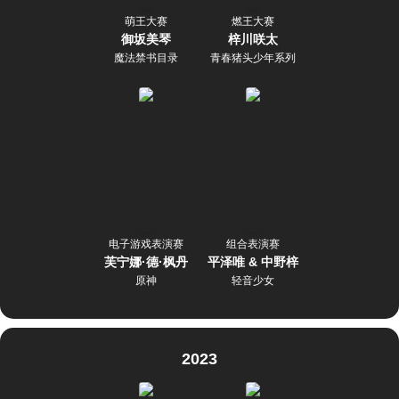
萌王大赛
燃王大赛
御坂美琴
梓川咲太
魔法禁书目录
青春猪头少年系列
电子游戏表演赛
组合表演赛
芙宁娜·德·枫丹
平泽唯 & 中野梓
原神
轻音少女
2023