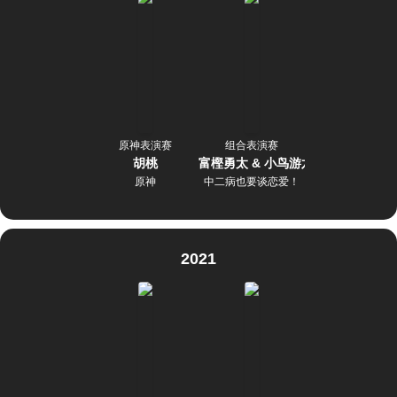
原神表演赛
组合表演赛
胡桃
富樫勇太 & 小鸟游六花
原神
中二病也要谈恋爱！
2021