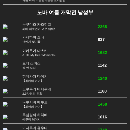
사슴 아이 어슬렁어슬렁 호시탐탐
노바 여름 개막전 남성부
누쿠미즈 카즈히코
2368
패배 히로인이 너무 많아!
카제하야 쇼타
837
너에게 닿기를
이카루가 나츠키
1682
ATRI -My Dear Moments-
모티 스미스
1142
릭 앤 모티
히메카와 타이키
1240
【최애의 아이】
오쿠무라 마사무네
1160
2.5차원의 유혹
나루시마 메루토
1458
【최애의 아이】
무심결의 하치베
1016
에구미 레거시
아사무라 유우타