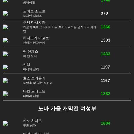
1740
의매생활
고바토 조고로
970
소시민 시리즈
쿠제 마사치카
1366
가끔씩 툭하고 러시아어로 부끄러워하는 옆자리의 아랴
양
하나오카 마코토
1333
선배는 남자아이
릭 산체스
1433
릭 앤 모티
선생
1197
이세계 실격
호죠 토키유키
1167
도망을 잘 치는 도련님
나츠 드래그닐
1382
페어리 테일
노바 가을 개막전 여성부
카노 치나츠
1604
푸른 상자