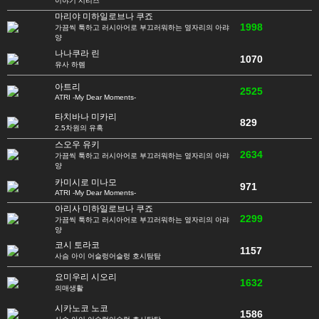
이야기 시리즈
마리야 미하일로브나 쿠죠
1998
가끔씩 툭하고 러시아어로 부끄러워하는 옆자리의 아랴
양
나나쿠라 린
1070
유사 하렘
아트리
2525
ATRI -My Dear Moments-
타치바나 미카리
829
2.5차원의 유혹
스오우 유키
2634
가끔씩 툭하고 러시아어로 부끄러워하는 옆자리의 아랴
양
카미시로 미나모
971
ATRI -My Dear Moments-
아리사 미하일로브나 쿠죠
2299
가끔씩 툭하고 러시아어로 부끄러워하는 옆자리의 아랴
양
코시 토라코
1157
사슴 아이 어슬렁어슬렁 호시탐탐
요미우리 시오리
1632
의매생활
시카노코 노코
1586