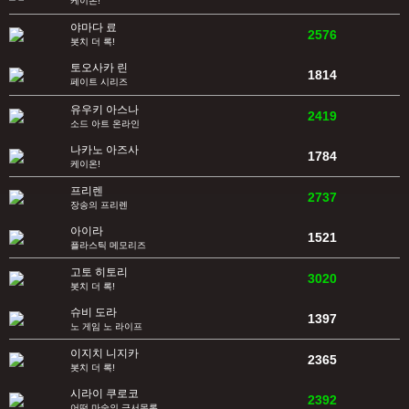
케이온!
야마다 료
2576
봇치 더 록!
토오사카 린
1814
페이트 시리즈
유우키 아스나
2419
소드 아트 온라인
나카노 아즈사
1784
케이온!
프리렌
2737
장송의 프리렌
아이라
1521
플라스틱 메모리즈
고토 히토리
3020
봇치 더 록!
슈비 도라
1397
노 게임 노 라이프
이지치 니지카
2365
봇치 더 록!
시라이 쿠로코
2392
어떤 마술의 금서목록