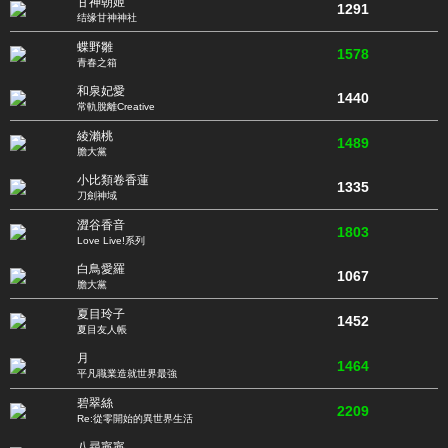
甘神朝姬
1291
结缘甘神神社
蝶野雛
1578
青春之箱
和泉妃愛
1440
常軌脫離Creative
綾瀨桃
1489
膽大黨
小比類卷香蓮
1335
刀劍神域
澀谷香音
1803
Love Live!系列
白鳥愛羅
1067
膽大黨
夏目玲子
1452
夏目友人帳
月
1464
平凡職業造就世界最強
碧翠絲
2209
Re:從零開始的異世界生活
八尋寧寧