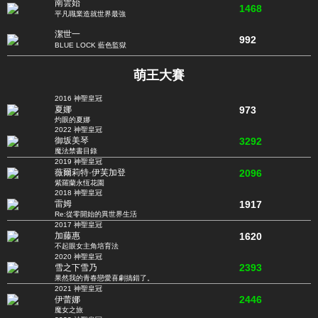
南雲始
1468
平凡職業造就世界最強
潔世一
992
BLUE LOCK 藍色監獄
萌王大賽
2016 神聖皇冠
973
夏娜
灼眼的夏娜
2022 神聖皇冠
3292
御坂美琴
魔法禁書目錄
2019 神聖皇冠
2096
薇爾莉特·伊芙加登
紫羅蘭永恆花園
2018 神聖皇冠
1917
雷姆
Re:從零開始的異世界生活
2017 神聖皇冠
1620
加藤惠
不起眼女主角培育法
2020 神聖皇冠
2393
雪之下雪乃
果然我的青春戀愛喜劇搞錯了。
2021 神聖皇冠
2446
伊蕾娜
魔女之旅