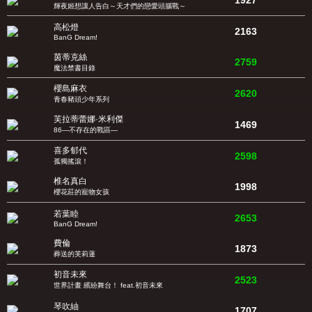
1927
輝夜姬想讓人告白～天才們的戀愛頭腦戰～
高松燈
2163
BanG Dream!
茵蒂克絲
2759
魔法禁書目錄
櫻島麻衣
2620
青春豬頭少年系列
芙拉蒂蕾娜·米利傑
1469
86—不存在的戰區—
喜多郁代
2598
孤獨搖滾！
椎名真白
1998
櫻花莊的寵物女孩
若葉睦
2653
BanG Dream!
費倫
1873
葬送的芙莉蓮
初音未來
2523
世界計畫 繽紛舞台！ feat.初音未來
琴吹紬
1707