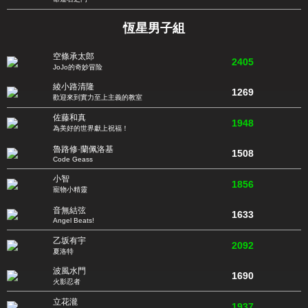
恆星男子組
空條承太郎
2405
JoJo的奇妙冒险
綾小路清隆
1269
歡迎來到實力至上主義的教室
佐藤和真
1948
為美好的世界獻上祝福！
魯路修·蘭佩洛基
1508
Code Geass
小智
1856
寵物小精靈
音無結弦
1633
Angel Beats!
乙坂有宇
2092
夏洛特
波風水門
1690
火影忍者
立花瀧
1937