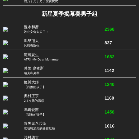
鹿乃子乃子乃子虎視眈眈
新星夏季揭幕賽男子組
溫水和彥
2368
敗北女角太多了！
風早翔太
837
只想告訴你
斑鳩夏生
1682
ATRI -My Dear Moments-
莫蒂·史密斯
1142
瑞克和莫蒂
姬川大輝
1240
【我推的孩子】
奧村正宗
1160
2.5次元的誘惑
鳴嶋愛溶
1458
【我推的孩子】
冒失鬼八兵衛
1016
哎咕島消失的舔甜歌姬
淺村悠太