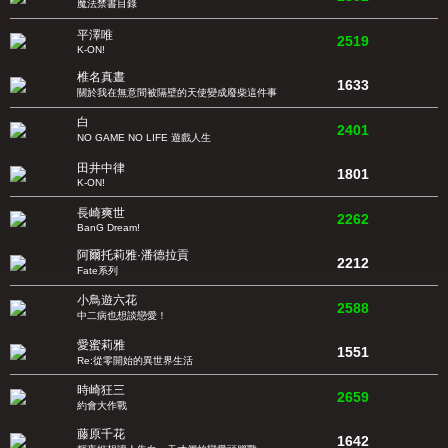
魔法禁書目錄
平澤唯
2519
K-ON!
椎名真晝
1633
關於我在無意間被隔壁的天使變成廢柴這件事
白
2401
NO GAME NO LIFE 遊戲人生
田井中律
1801
K-ON!
長崎爽世
2262
BanG Dream!
阿爾托莉雅·潘德拉貢
2212
Fate系列
小鳥遊六花
2588
中二病也想談戀愛！
愛蜜莉雅
1551
Re:從零開始的異世界生活
時崎狂三
2659
約會大作戰
藤原千花
1642