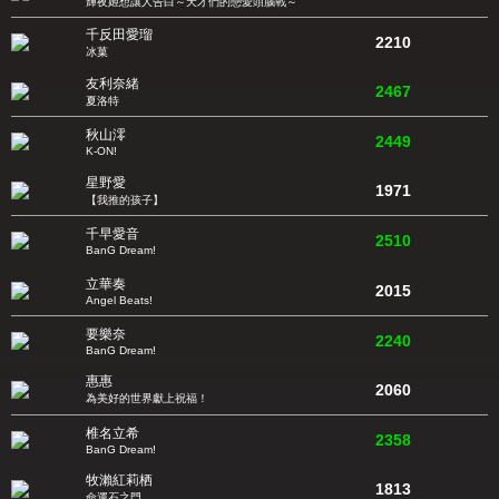
輝夜姬想讓人告白～天才們的戀愛頭腦戰～
千反田愛瑠
2210
冰菓
友利奈緒
2467
夏洛特
秋山澪
2449
K-ON!
星野愛
1971
【我推的孩子】
千早愛音
2510
BanG Dream!
立華奏
2015
Angel Beats!
要樂奈
2240
BanG Dream!
惠惠
2060
為美好的世界獻上祝福！
椎名立希
2358
BanG Dream!
牧瀨紅莉栖
1813
命運石之門