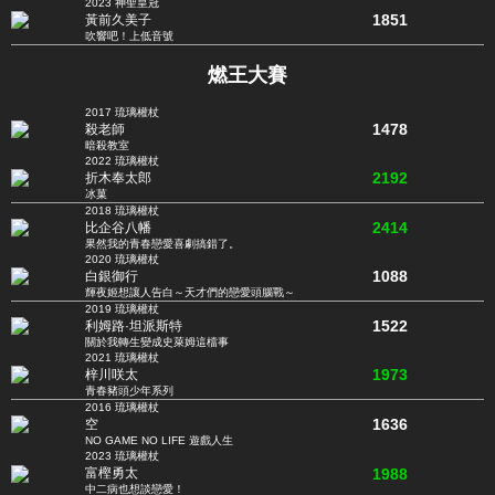
2023 神聖皇冠
1851
黃前久美子
吹響吧！上低音號
燃王大賽
2017 琉璃權杖
1478
殺老師
暗殺教室
2022 琉璃權杖
2192
折木奉太郎
冰菓
2018 琉璃權杖
2414
比企谷八幡
果然我的青春戀愛喜劇搞錯了。
2020 琉璃權杖
1088
白銀御行
輝夜姬想讓人告白～天才們的戀愛頭腦戰～
2019 琉璃權杖
1522
利姆路·坦派斯特
關於我轉生變成史萊姆這檔事
2021 琉璃權杖
1973
梓川咲太
青春豬頭少年系列
2016 琉璃權杖
1636
空
NO GAME NO LIFE 遊戲人生
2023 琉璃權杖
1988
富樫勇太
中二病也想談戀愛！