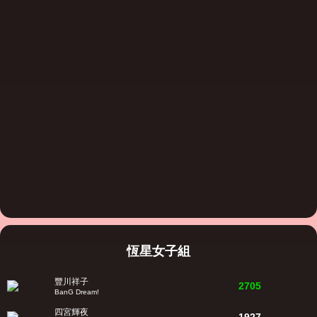
恆星女子組
豐川祥子
2705
BanG Dream!
四宮輝夜