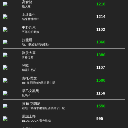
高倉健
1218
膽大黨
上终瓜生
1214
结缘甘神神社
中野丸尾
1102
五等分的新娘
拉斐爾
1360
地。-關於地球的運動-
豬股大喜
1386
青春之箱
利歐
1107
精靈幻想記
奧托·思文
1500
Re:從零開始的異世界生活
早乙女亂馬
1156
亂馬½
貝爾·克朗尼
1550
在地下城尋求邂逅是否搞錯了什麼
凪誠士郎
995
BLUE LOCK 藍色監獄