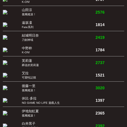
K-ON!
山田涼
2576
孤獨搖滾！
遠坂凜
1814
Fate系列
結城明日奈
2419
刀劍神域
中野梓
1784
K-ON!
芙莉蓮
2737
葬送的芙莉蓮
艾拉
1521
可塑性記憶
後藤一里
3020
孤獨搖滾！
休比·多拉
1397
NO GAME NO LIFE 遊戲人生
伊地知虹夏
2365
孤獨搖滾！
白井黑子
2392