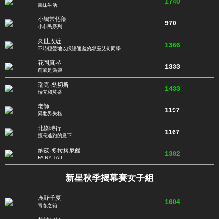
1740
義妹生活
小鳩常悟朗
970
小市民系列
久世政近
1366
不時輕聲地以俄語遮羞的鄰座艾莉同學
花岡真琴
1333
前輩是偽娘
瑞克·桑切斯
1433
瑞克和莫蒂
老師
1197
異世界失格
北條時行
1167
擅長逃跑的殿下
納茲·多拉格尼爾
1382
FAIRY TAIL
新星秋季揭幕賽女子組
鹿野千夏
1604
青春之箱