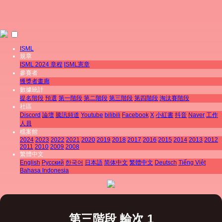
ISML
規章
ISML 2024 章程
ISML憲章
參賽者
獲獎者畫廊
數據統計
提名階段
預選
第一階段
第二階段
第三階段
第四階段
淘汰賽階段
社區
Discord
論壇
騰訊頻道
Youtube
bilibili
Facebook
X
小紅書
抖音
Naver
工作
人員
檔案館
2024
2023
2022
2021
2020
2019
2018
2017
2016
2015
2014
2013
2012
2011
2010
2009
2008
繁體中文
English
Pусский
한국어
日本語
简体中文
繁體中文
Deutsch
Tiếng Việt
Bahasa Indonesia
第三階段 輪次 1