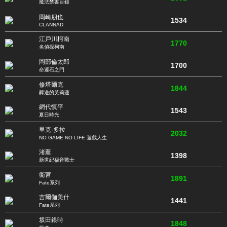
魔法禁書目錄
岡崎朋也
1534
CLANNAD
江戶川柯南
1770
名偵探柯南
岡部倫太郎
1700
命運石之門
修塔爾克
1844
葬送的芙莉蓮
網代慎平
1543
夏日時光
里克·多拉
2032
NO GAME NO LIFE 遊戲人生
渚薰
1398
新世紀福音戰士
衛宮
1891
Fate系列
吉爾伽美什
1441
Fate系列
坂田銀時
1848