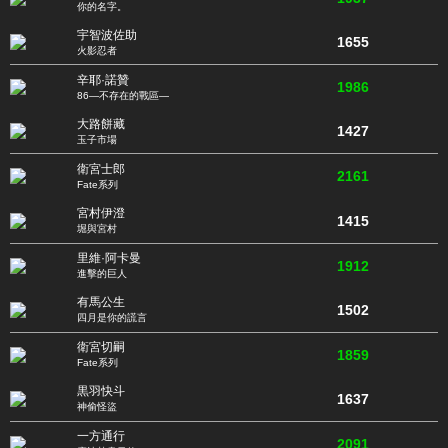
你的名字。
宇智波佐助
1655
火影忍者
辛耶·諾贊
1986
86—不存在的戰區—
大路餅藏
1427
玉子市場
衛宮士郎
2161
Fate系列
宮村伊澄
1415
堀與宮村
里維·阿卡曼
1912
進擊的巨人
有馬公生
1502
四月是你的謊言
衛宮切嗣
1859
Fate系列
黒羽快斗
1637
神偷怪盜
一方通行
2091