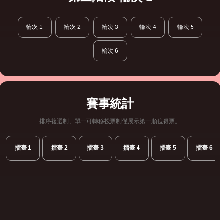
輪次 1
輪次 2
輪次 3
輪次 4
輪次 5
輪次 6
賽事統計
排序複選制、單一可轉移投票制僅展示第一順位得票。
擂臺 1
擂臺 2
擂臺 3
擂臺 4
擂臺 5
擂臺 6