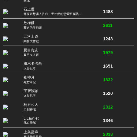
銀魂
石上優
1488
輝夜姬想讓人告白～天才們的戀愛頭腦戰～
欣梅爾
2611
葬送的芙莉蓮
五河士道
1243
約會大作戰
夏目貴志
1979
夏目友人帳
旗木卡卡西
1651
火影忍者
夜神月
1832
死亡筆記
宇智波鼬
1520
火影忍者
桐谷和人
2312
刀劍神域
L Lawliet
1346
死亡筆記
上条當麻
2038
魔法禁書目錄