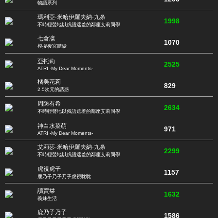
物語系列
瑪利亞·米哈伊羅夫納·九条
1998
不時輕聲地以俄語遮羞的鄰座艾莉同學
七倉凜
1070
模擬後宮體驗
亞托莉
2525
ATRI -My Dear Moments-
橘美花莉
829
2.5次元的誘惑
周防有希
2634
不時輕聲地以俄語遮羞的鄰座艾莉同學
神白水菜萌
971
ATRI -My Dear Moments-
艾莉莎·米哈伊羅夫納·九条
2299
不時輕聲地以俄語遮羞的鄰座艾莉同學
虎視虎子
1157
鹿乃子乃子乃子虎視眈眈
讀賣栞
1632
義妹生活
鹿乃子乃子
1586