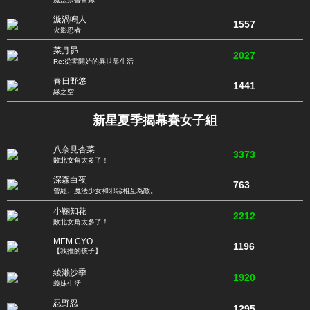
漩渦鳴人
1557
火影忍者
菜月昴
2027
Re:從零開始的異世界生活
春日野悠
1441
緣之空
新星夏季揭幕賽女子組
八奈見杏菜
3373
敗北女角太多了！
深森白夜
763
曾經、魔法少女和邪惡相互為敵。
小鞠知花
2212
敗北女角太多了！
MEM CYO
1196
【我推的孩子】
綾瀨沙季
1920
義妹生活
忍野忍
1295