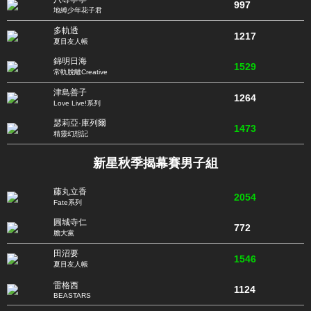
997
地縛少年花子君
多軌透
1217
夏目友人帳
錦明日海
1529
常軌脫離Creative
津島善子
1264
Love Live!系列
瑟莉亞·庫列爾
1473
精靈幻想記
新星秋季揭幕賽男子組
藤丸立香
2054
Fate系列
圓城寺仁
772
膽大黨
田沼要
1546
夏目友人帳
雷格西
1124
BEASTARS