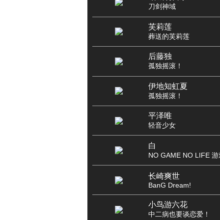
刀剑神域
芙莉莲
葬送的芙莉莲
后藤独
孤独摇滚！
伊地知虹夏
孤独摇滚！
平泽唯
轻音少女
白
NO GAME NO LIFE
长崎爽世
BanG Dream!
小鸟游六花
中二病也要谈恋爱！