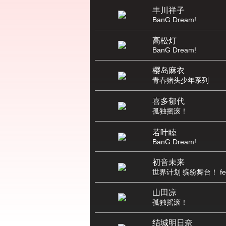
丰川祥子
BanG Dream!
高松灯
BanG Dream!
樱岛麻衣
青春猪头少年系列
喜多郁代
孤独摇滚！
若叶睦
BanG Dream!
初音未来
世界计划 缤纷舞台！ fe
山田凉
孤独摇滚！
结城明日奈