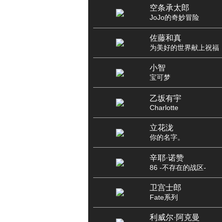
空条承太郎
JoJo的奇妙冒险
佐藤和真
为美好的世界献上祝福
小智
宝可梦
乙坂有宇
Charlotte
立花泷
你的名字。
辛耶·诺赞
86 -不存在的战区-
卫宫士郎
Fate系列
利威尔·阿克曼