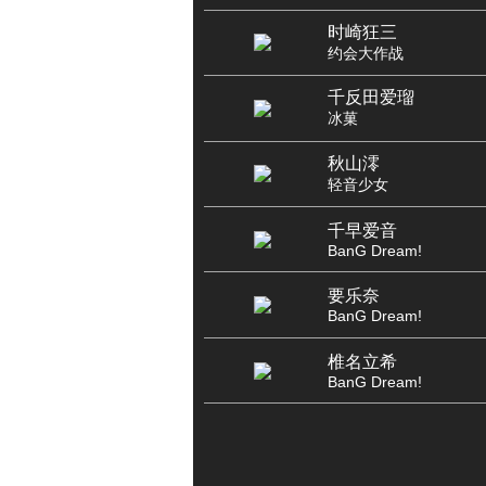
时崎狂三
约会大作战
千反田爱瑠
冰菓
秋山澪
轻音少女
千早爱音
BanG Dream!
要乐奈
BanG Dream!
椎名立希
BanG Dream!