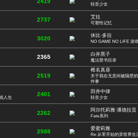
2419
轻音少女
艾拉
2737
可塑性记忆
休比·多拉
3020
NO GAME NO LIFE 
白井黑子
2365
魔法禁书目录
椎名真昼
2519
关于我在无意间被隔壁的
件事
田井中律
2401
 游戏人生
轻音少女
阿尔托莉雅·潘德拉贡
2262
Fate系列
爱蜜莉雅
2588
Re:从零开始的异世界生