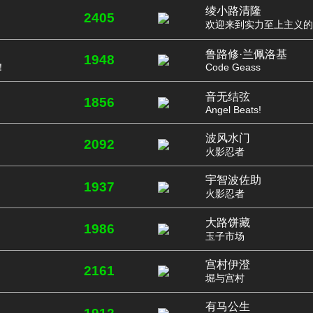
绫小路清隆
2405
欢迎来到实力至上主义的
鲁路修·兰佩洛基
1948
！
Code Geass
音无结弦
1856
Angel Beats!
波风水门
2092
火影忍者
宇智波佐助
1937
火影忍者
大路饼藏
1986
玉子市场
宫村伊澄
2161
堀与宫村
有马公生