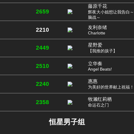
藤原千花
2659
辉夜大小姐想让我告白～
脑战～
友利奈绪
2210
Charlotte
星野爱
2449
【我推的孩子】
立华奏
2510
Angel Beats!
惠惠
2240
为美好的世界献上祝福！
牧濑红莉栖
2358
命运石之门
恒星男子组