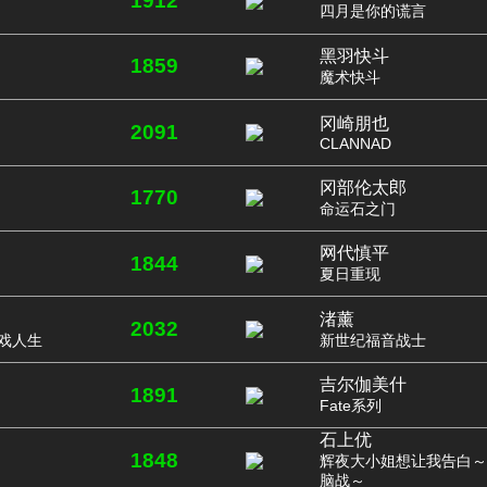
1912
四月是你的谎言
黑羽快斗
1859
魔术快斗
冈崎朋也
2091
CLANNAD
冈部伦太郎
1770
命运石之门
网代慎平
1844
夏日重现
渚薰
2032
 游戏人生
新世纪福音战士
吉尔伽美什
1891
Fate系列
石上优
1848
辉夜大小姐想让我告白～
脑战～