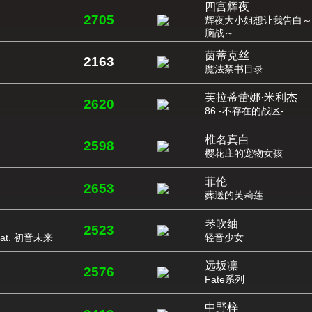
四宫辉夜
2705
辉夜大小姐想让我告白～
脑战～
茵蒂克丝
2163
魔法禁书目录
芙拉蒂蕾娜·米利杰
2620
86 -不存在的战区-
椎名真白
2598
樱花庄的宠物女孩
菲伦
2653
葬送的芙莉莲
琴吹䌷
2523
at. 初音未来
轻音少女
远坂凛
2576
Fate系列
中野梓