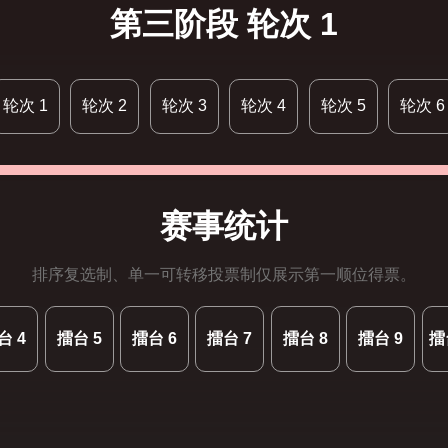
第三阶段 轮次 1
轮次 1
轮次 2
轮次 3
轮次 4
轮次 5
轮次 6
赛事统计
排序复选制、单一可转移投票制仅展示第一顺位得票。
台 4
擂台 5
擂台 6
擂台 7
擂台 8
擂台 9
擂