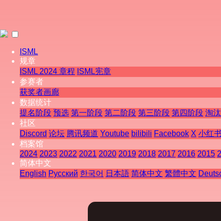
ISML
规章
ISML 2024 章程
ISML宪章
参赛者
获奖者画廊
数据统计
提名阶段
预选
第一阶段
第二阶段
第三阶段
第四阶段
淘汰
社区
Discord
论坛
腾讯频道
Youtube
bilibili
Facebook
X
小红
档案馆
2024
2023
2022
2021
2020
2019
2018
2017
2016
2015
简体中文
English
Pусский
한국어
日本語
简体中文
繁體中文
Deuts