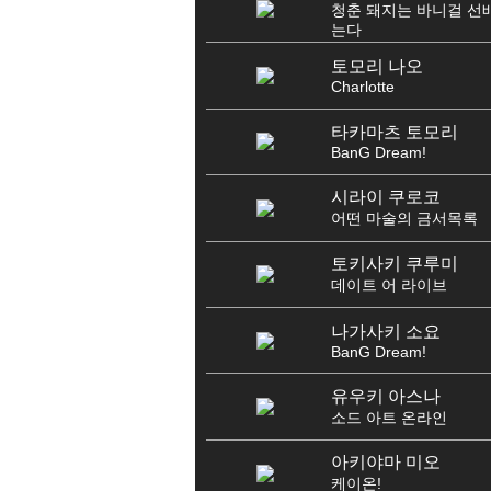
청춘 돼지는 바니걸 선
는다
토모리 나오
Charlotte
타카마츠 토모리
BanG Dream!
시라이 쿠로코
어떤 마술의 금서목록
토키사키 쿠루미
데이트 어 라이브
나가사키 소요
BanG Dream!
유우키 아스나
소드 아트 온라인
아키야마 미오
케이온!