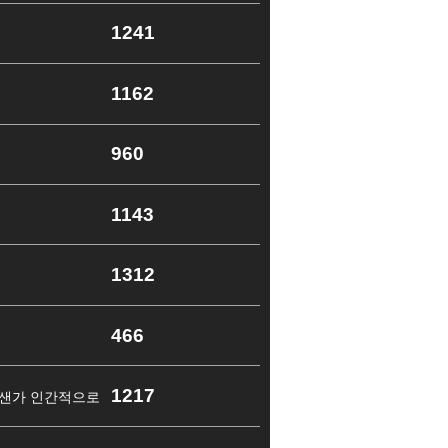
1241
1162
960
1143
1312
466
1217
느샌가 인간적으로