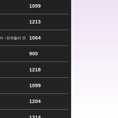
1099
1213
1064
어 ~천재들의 연
900
1218
1099
1204
1214