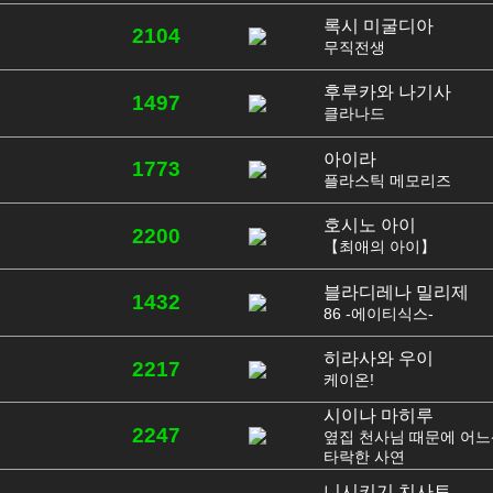
록시 미굴디아
2104
무직전생
후루카와 나기사
1497
클라나드
아이라
1773
플라스틱 메모리즈
호시노 아이
2200
【최애의 아이】
블라디레나 밀리제
1432
86 -에이티식스-
히라사와 우이
2217
케이온!
시이나 마히루
2247
옆집 천사님 때문에 어
타락한 사연
니시키기 치사토