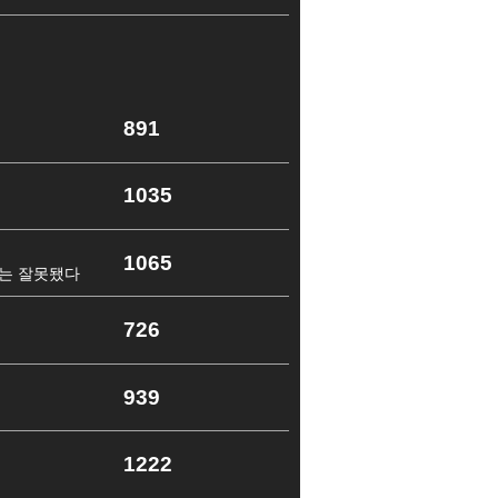
891
1035
1065
디는 잘못됐다
726
939
1222