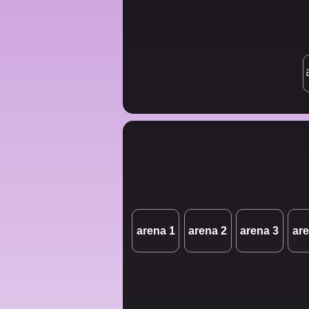
arena 1
arena 2
arena 3
are