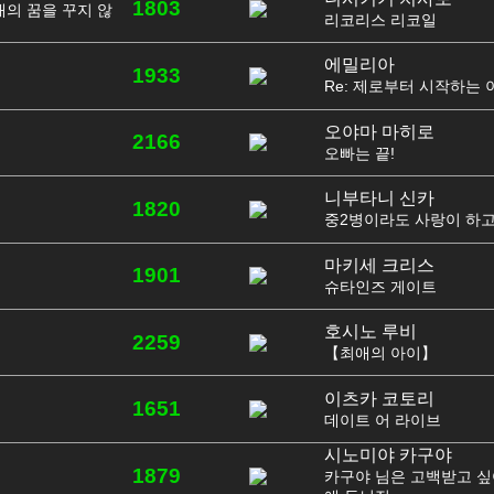
1803
배의 꿈을 꾸지 않
리코리스 리코일
에밀리아
1933
Re: 제로부터 시작하는 
오야마 마히로
2166
오빠는 끝!
니부타니 신카
1820
중2병이라도 사랑이 하고
마키세 크리스
1901
슈타인즈 게이트
호시노 루비
2259
【최애의 아이】
이츠카 코토리
1651
데이트 어 라이브
시노미야 카구야
1879
카구야 님은 고백받고 싶