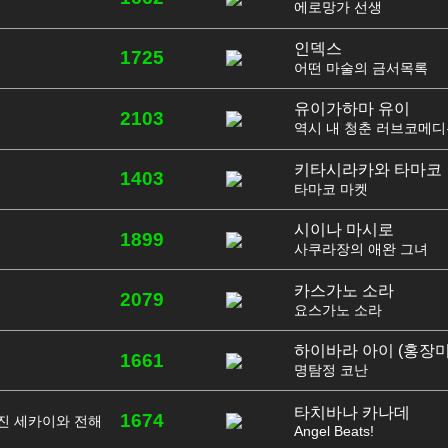
에로망가 선생
인덱스
1725
어떤 마술의 금서목록
유이가하마 유이
2103
역시 내 청춘 러브코메
키타시라카와 타마코
1403
타마코 마켓
시이나 마시로
1899
사쿠라장의 애완 그녀
카스가노 소라
2079
요스가노 소라
하이바라 아이 (홍장미
1661
명탐정 코난
타치바나 카나데
1674
서진 세카이와 전해
Angel Beats!