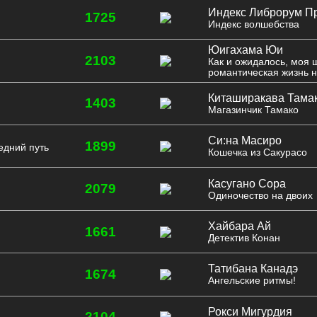
Индекс Либрорум П
1725
Индекс волшебства
Юигахама Юи
2103
Как и ожидалось, моя 
романтическая жизнь н
Киташиракава Тама
1403
Магазинчик Тамако
Си:на Масиро
1899
едний путь
Кошечка из Сакурасо
Касугано Сора
2079
Одиночество на двоих
Хайбара Ай
1661
и
Детектив Конан
Татибана Канадэ
1674
Ангельские ритмы!
Рокси Мигурдия
2104