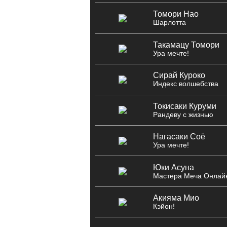
Томори Нао
Шарлотта
Такамацу Томори
Ура мечте!
Сирай Куроко
Индекс волшебства
Токисаки Куруми
Рандеву с жизнью
Нагасаки Соё
Ура мечте!
Юки Асуна
Мастера Меча Онлай
Акияма Мио
Кэйон!