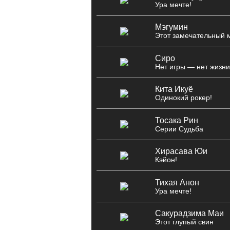
Ура мечте!
Мэгумин
Этот замечательный 
Сиро
Нет игры — нет жизн
Кита Икуё
Одинокий рокер!
Тосака Рин
Серии Судьба
Хирасава Юи
Кэйон!
Тихая Анон
Ура мечте!
Сакурадзима Маи
Этот глупый свин