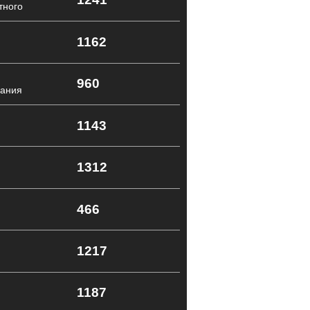
тного
1162
960
нания
1143
1312
466
1217
1187