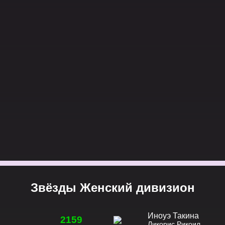
Звёзды Женский дивизион
Иноуэ Такина
2159
Ликорис Рикоил