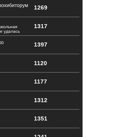
рохибиторум
1269
1317
школьная
е удалась
ко
1397
1120
1177
1312
1351
1241