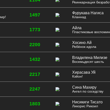
Реинкарнация безрабо
Фурукава Нагиса
1497
мир!
Кланнад
Айла
1773
и
Пластиковые воспоми
Хосино Ай
2200
Ребёнок идола
Владилена Милизе
1432
Восемьдесят шесть
Хирасава Уй
2217
Кэйон!
Сина Махиру
2247
Ангел по соседству
Нисикиги Тисато
1803
Ликорис Рикоил