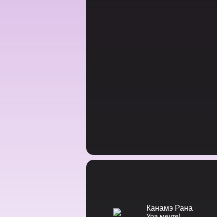
Канамэ Рана
Ура мечте!