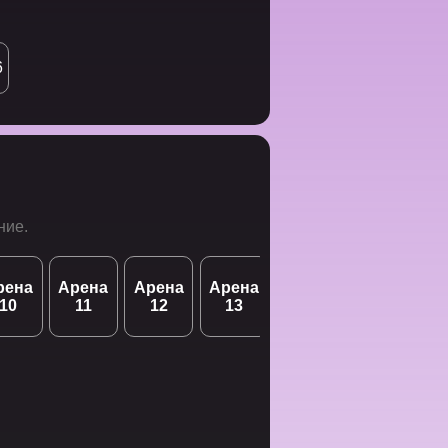
6
ние.
рена
Арена
Арена
Арена
Арена
Арена
А
10
11
12
13
14
15