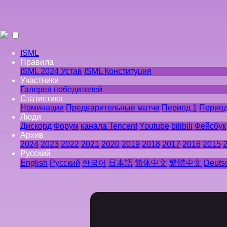
ISML
Правила
ISML 2024 Устав
ISML Конституция
Участники
Галерея победителей
Статистика
Номинации
Предварительные матчи
Период 1
Период
Люди
Дискорд
Форум
канала Tencent
Youtube
bilibili
Фейсбук
Архив
2024
2023
2022
2021
2020
2019
2018
2017
2016
2015
Pусский
English
Pусский
한국어
日本語
简体中文
繁體中文
Deuts