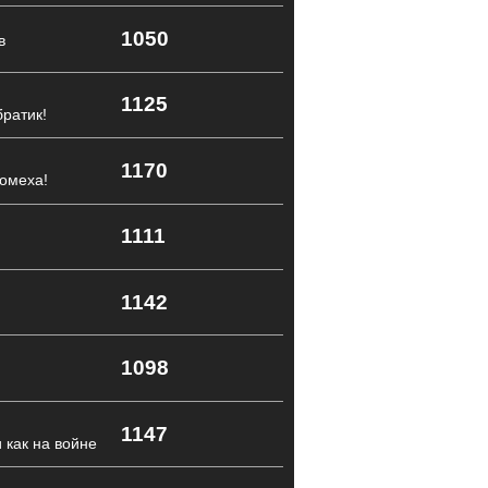
1050
в
1125
братик!
1170
омеха!
1111
1142
1098
1147
 как на войне