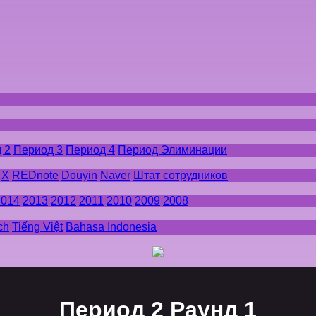
 2
Период 3
Период 4
Период Элиминации
X
REDnote
Douyin
Naver
Штат сотрудников
2014
2013
2012
2011
2010
2009
2008
ch
Tiếng Việt
Bahasa Indonesia
Период 2 Раунд 1