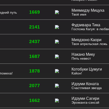
Миямидзу Мицуха
1669
едний путь
Твоё имя
Фудзивара Тика
2141
Госпожа Кагуя: в любви
Миядзоно Каори
2437
Твоя апрельская ложь
Накано Мику
1687
Пять невест
Котобуки Цумуги
1878
 помеха!
Кэйон!
Идзуми Коната
2077
Счастливая звезда
Идзуми Сагири
1662
Эроманга-сэнсэй