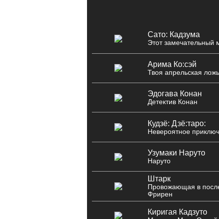
Сато: Кадзума
Этот замечательный 
Арима Ко:сэй
Твоя апрельская лож
Эдогава Конан
Детектив Конан
Кудзё: Дзё:таро:
Невероятное приклю
Узумаки Наруто
Наруто
Штарк
Провожающая в посл
Фрирен
Киригая Кадзуто