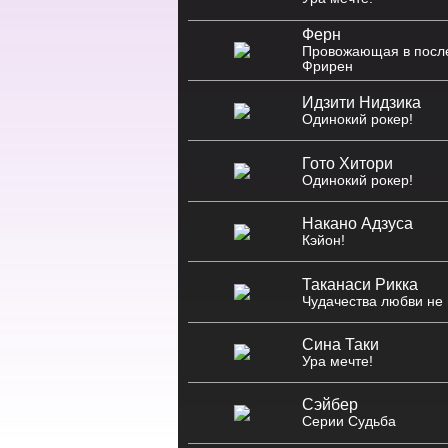
Ферн
Провожающая в посл
Фрирен
Идзити Нидзика
Одинокий рокер!
Гото Хитори
Одинокий рокер!
Накано Адзуса
Кэйон!
Таканаси Рикка
Чудачества любви не
Сина Таки
Ура мечте!
Сэйбер
Серии Судьба