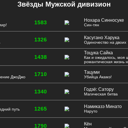
Звёзды Мужской дивизион
Нохара Синносуке
1583
мир!
Син-тян
Касугано Харука
1326
ь
Одиночество на двоих
Тоцука Сайка
1438
Как и ожидалось, моя 
романтическая жизнь н
Тацуми
1710
чение ДжоДжо
Убийца Акамэ!
Годзё: Сатору
1340
Магическая битва
Намиказэ Минато
1265
едний путь
Наруто
Кён
1790