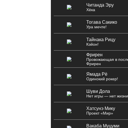
Читанда Эру
Хёка
Тогава Сакико
Ура мечте!
Тайнака Рицу
Кэйон!
Фрирен
Провожающая в посл
Фрирен
Ямада Рё
Одинокий рокер!
Шуви Дола
Нет игры — нет жизн
Хатсунэ Мику
Проект «Мир»
Вакаба Муцуми