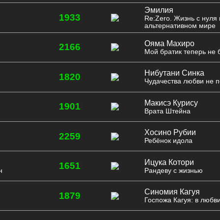
Эмилия
1933
Re:Zero. Жизнь с нуля 
альтернативном мире
Ояма Махиро
2166
Мой братик теперь не 
Нибутани Синка
1820
Чудачества любви не п
Макисэ Курису
1901
Врата Штейна
Хосино Рубии
2259
Ребёнок идола
Ицука Котори
1651
н
Рандеву с жизнью
Синомия Кагуя
1879
Госпожа Кагуя: в любви